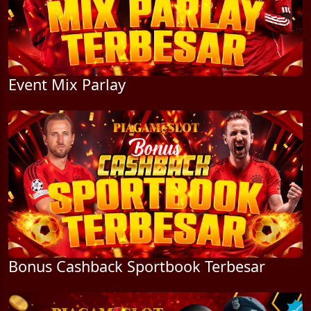
Event Mix Parlay
Bonus Cashback Sportbook Terbesar