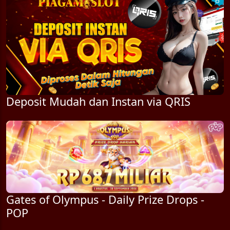
Deposit Mudah dan Instan via QRIS
Gates of Olympus - Daily Prize Drops -
POP