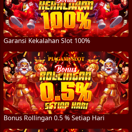
Garansi Kekalahan Slot 100%
Bonus Rollingan 0.5 % Setiap Hari