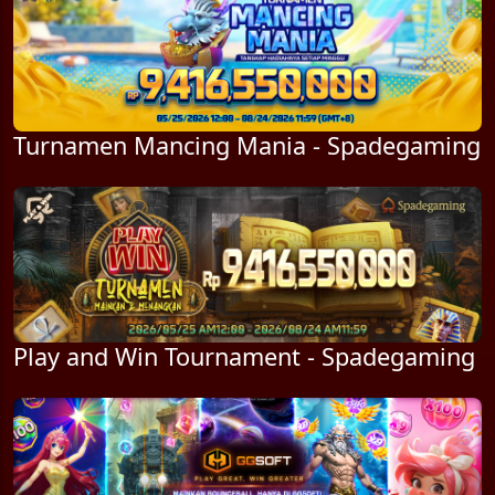
Turnamen Mancing Mania - Spadegaming
Play and Win Tournament - Spadegaming