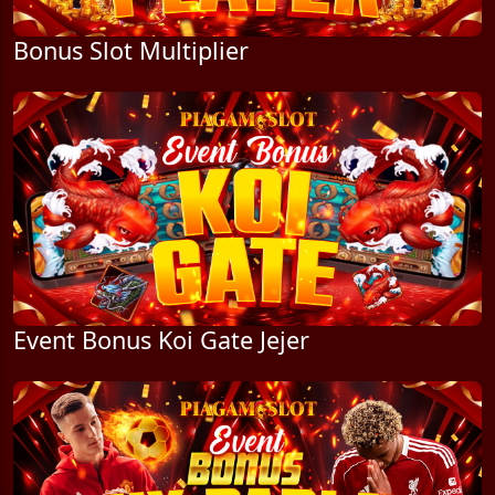
Bonus Slot Multiplier
Event Bonus Koi Gate Jejer