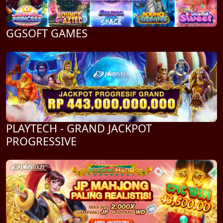
GGSOFT GAMES
PLAYTECH - GRAND JACKPOT
PROGRESSIVE