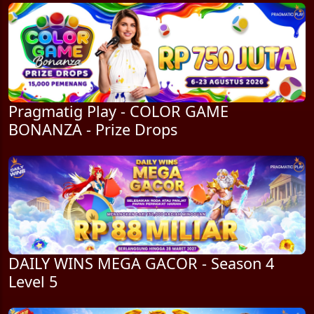
Pragmatig Play - COLOR GAME
BONANZA - Prize Drops
DAILY WINS MEGA GACOR - Season 4
Level 5