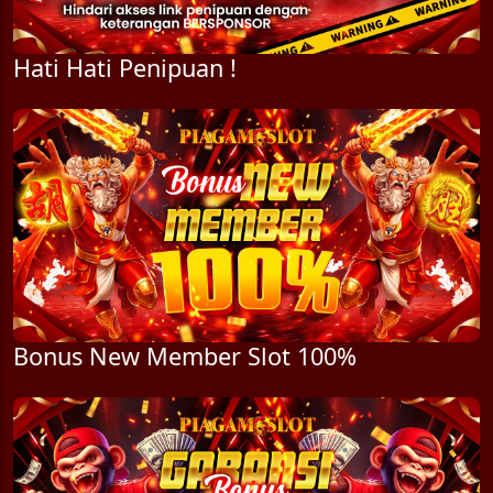
Hati Hati Penipuan !
Bonus New Member Slot 100%