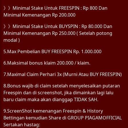
》》Minimal Stake Untuk FREESPIN : Rp 800 Dan
Minimal Kemenangan Rp 200.000
》》Minimal Stake Untuk BUYSPIN : Rp 80.000 Dan
Minimal Kemenangan Rp 250.000 ( Setelah potong
modal )
5.Max Pembelian BUY FREESPIN Rp. 1.000.000
6.Maksimal bonus klaim 200.000 / klaim.
7.Maximal Claim Perhari 3x (Murni Atau BUY FREESPIN)
8.Bonus wajib di claim setelah menyelesaikan putaran
Freespin dan di screenshot, jika dimainkan lagi lalu
baru claim maka akan dianggap TIDAK SAH.
9.ScreenShot kemenangan Freespin & History
Bettingan kemudian Share di GROUP PIAGAMOFFICIAL
Sertakan hastag: